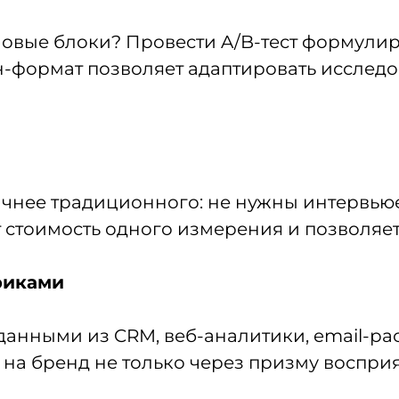
новые блоки? Провести A/B-тест формулир
н-формат позволяет адаптировать исследо
чнее традиционного: не нужны интервьюе
 стоимость одного измерения и позволяет
триками
данными из CRM, веб-аналитики, email-р
 на бренд не только через призму восприя