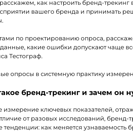
 расскажем, как настроить бренд-трекинг
осприятии вашего бренда и принимать реш
.
ами по проектированию опроса, расскаже
ь данные, какие ошибки допускают чаще вс
са Тестограф.
вые опросы в системную практику измере
такое бренд-трекинг и зачем он 
е измерение ключевых показателей, отра
тличие от разовых исследований, бренд-т
 тенденции: как меняется узнаваемость б