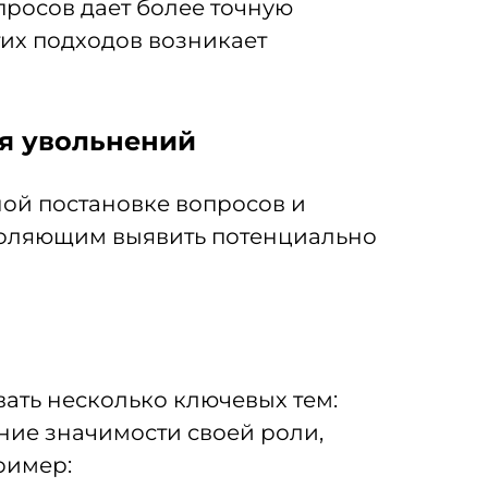
просов дает более точную
тих подходов возникает
ия увольнений
ной постановке вопросов и
воляющим выявить потенциально
ать несколько ключевых тем:
ние значимости своей роли,
ример: