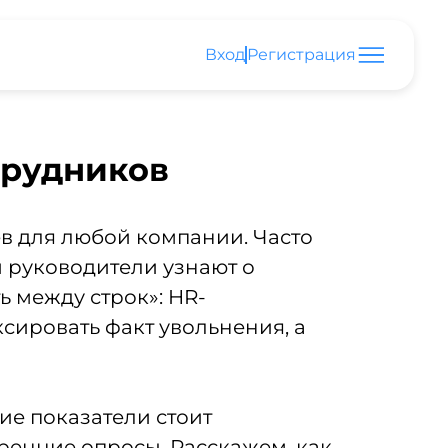
Вход
Регистрация
трудников
в для любой компании. Часто
и руководители узнают о
ь между строк»: HR-
сировать факт увольнения, а
ие показатели стоит
тренние опросы. Расскажем, как