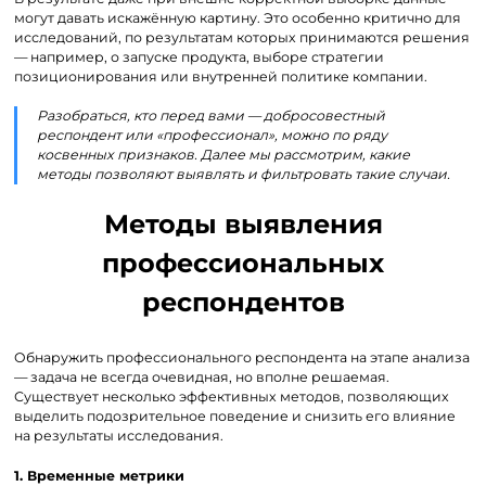
могут давать искажённую картину. Это особенно критично для
исследований, по результатам которых принимаются решения
— например, о запуске продукта, выборе стратегии
позиционирования или внутренней политике компании.
Разобраться, кто перед вами — добросовестный
респондент или «профессионал», можно по ряду
косвенных признаков. Далее мы рассмотрим, какие
методы позволяют выявлять и фильтровать такие случаи.
Методы выявления
профессиональных
респондентов
Обнаружить профессионального респондента на этапе анализа
— задача не всегда очевидная, но вполне решаемая.
Существует несколько эффективных методов, позволяющих
выделить подозрительное поведение и снизить его влияние
на результаты исследования.
1. Временные метрики