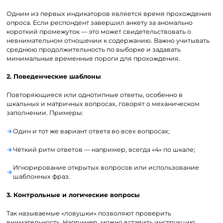
Одним из первых индикаторов является время прохождения
опроса. Если респондент завершил анкету за аномально
короткий промежуток — это может свидетельствовать о
невнимательном отношении к содержанию. Важно учитывать
среднюю продолжительность по выборке и задавать
минимальные временные пороги для прохождения.
2. Поведенческие шаблоны
Повторяющиеся или однотипные ответы, особенно в
шкальных и матричных вопросах, говорят о механическом
заполнении. Примеры:
Один и тот же вариант ответа во всех вопросах;
Чёткий ритм ответов — например, всегда «4» по шкале;
Игнорирование открытых вопросов или использование
шаблонных фраз.
3. Контрольные и логические вопросы
Так называемые «ловушки» позволяют проверить
внимательность. Например, можно вставить инструкцию