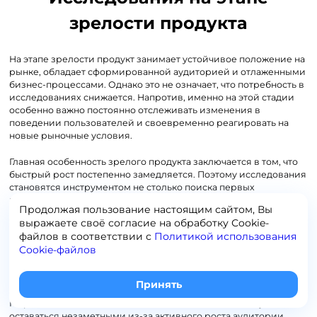
зрелости продукта
На этапе зрелости продукт занимает устойчивое положение на
рынке, обладает сформированной аудиторией и отлаженными
бизнес-процессами. Однако это не означает, что потребность в
исследованиях снижается. Напротив, именно на этой стадии
особенно важно постоянно отслеживать изменения в
поведении пользователей и своевременно реагировать на
новые рыночные условия.
Главная особенность зрелого продукта заключается в том, что
быстрый рост постепенно замедляется. Поэтому исследования
становятся инструментом не столько поиска первых
пользователей, сколько удержания существующей аудитории,
Продолжая пользование настоящим сайтом, Вы
повышения эффективности продукта и поиска новых
выражаете своё согласие на обработку Сookie-
направлений развития.
файлов в соответствии с
Политикой использования
Cookie-файлов
Для зрелых продуктов крайне важно поддерживать систему
регулярного измерения удовлетворенности и лояльности
пользователей.
Принять
На ранних этапах отдельные негативные сигналы могут
оставаться незаметными из-за активного роста аудитории.