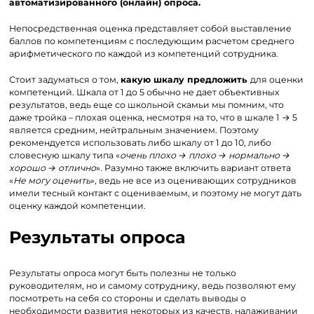
автоматизированного (онлайн) опроса.
Непосредственная оценка представляет собой выставление
баллов по компетенциям с последующим расчетом среднего
арифметического по каждой из компетенций сотрудника.
Стоит задуматься о том,
какую шкалу предложить
для оценки
компетенций. Шкала от 1 до 5 обычно не дает объективных
результатов, ведь еще со школьной скамьи мы помним, что
даже тройка – плохая оценка, несмотря на то, что в шкале 1 → 5
является средним, нейтральным значением. Поэтому
рекомендуется использовать либо шкалу от 1 до 10, либо
словесную шкалу типа «
очень плохо → плохо → нормально →
хорошо → отлично
». Разумно также включить вариант ответа
«
Не могу оценить
», ведь не все из оценивающих сотрудников
имели тесный контакт с оцениваемым, и поэтому не могут дать
оценку каждой компетенции.
Результаты опроса
Результаты опроса могут быть полезны не только
руководителям, но и самому сотруднику, ведь позволяют ему
посмотреть на себя со стороны и сделать выводы о
необходимости развития некоторых из качеств, налаживании