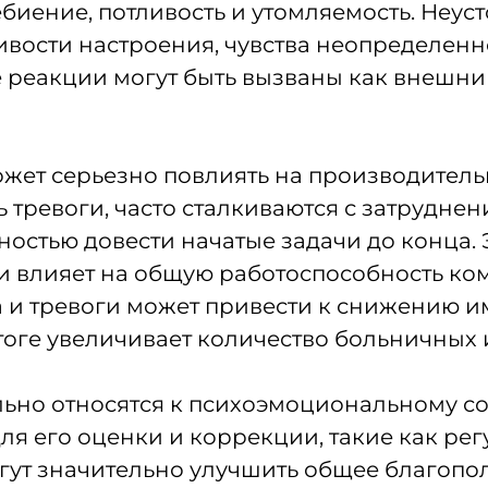
биение, потливость и утомляемость. Неус
ивости настроения, чувства неопределенн
реакции могут быть вызваны как внешним
жет серьезно повлиять на производительн
тревоги, часто сталкиваются с затрудне
стью довести начатые задачи до конца. Э
и влияет на общую работоспособность ком
а и тревоги может привести к снижению и
тоге увеличивает количество больничных и
ьно относятся к психоэмоциональному со
ля его оценки и коррекции, такие как ре
ут значительно улучшить общее благопол