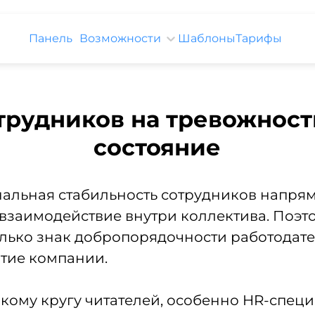
Панель
Возможности
Шаблоны
Тарифы
трудников на тревожност
состояние
альная стабильность сотрудников напрям
 взаимодействие внутри коллектива. Поэт
лько знак добропорядочности работодател
тие компании.
окому кругу читателей, особенно HR-спец