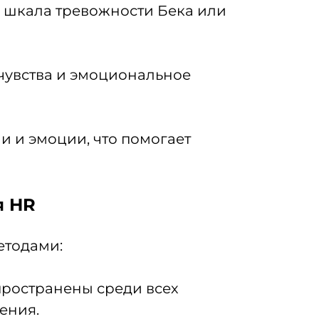
к шкала тревожности Бека или
чувства и эмоциональное
и и эмоции, что помогает
я HR
етодами:
пространены среди всех
ения.