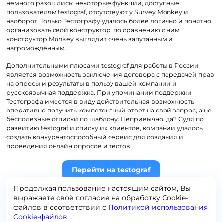
немного разошлись: некоторые функции, доступные
пользователям
testograf
, отсутствуют у
Survey
Monkey
и
наоборот. Только Тестографу удалось более логично и понятно
организовать свой конструктор, по сравнению с ним
конструктор
Monkey
выглядит очень запутанным и
нагромождённым.
Дополнительными плюсами
testograf
для работы в России
является возможность заключения договора с передачей прав
на опросы и результаты в пользу вашей компании и
русскоязычная поддержка. При упоминании поддержки
Тестографа имеется в виду действительная возможность
оперативно получить компетентный ответ на свой запрос, а не
бесполезные отписки по шаблону. Непривычно, да? Судя по
развитию testograf и списку их клиентов, компании удалось
создать конкурентоспособный сервис для создания и
проведения онлайн опросов и тестов.
Перейти на testograf
Продолжая пользование настоящим сайтом, Вы
выражаете своё согласие на обработку Сookie-
файлов в соответствии с
Политикой использования
Cookie-файлов