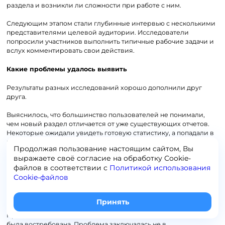
раздела и возникли ли сложности при работе с ним.
Следующим этапом стали глубинные интервью с несколькими
представителями целевой аудитории. Исследователи
попросили участников выполнить типичные рабочие задачи и
вслух комментировать свои действия.
Какие проблемы удалось выявить
Результаты разных исследований хорошо дополнили друг
друга.
Выяснилось, что большинство пользователей не понимали,
чем новый раздел отличается от уже существующих отчетов.
Некоторые ожидали увидеть готовую статистику, а попадали в
конструктор, требующий самостоятельной настройки
Продолжая пользование настоящим сайтом, Вы
параметров.
выражаете своё согласие на обработку Сookie-
файлов в соответствии с
Политикой использования
Кроме того, кнопка перехода в раздел располагалась в нижней
Cookie-файлов
части навигационного меню и оставалась практически
незаметной. Несколько участников интервью признались, что
даже не знали о появлении новой функции.
Принять
При этом сама возможность создавать собственные отчеты
была востребована. Проблема заключалась не в