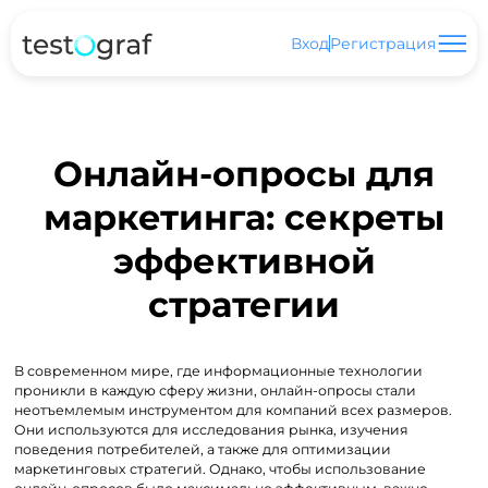
Вход
Регистрация
Онлайн-опросы для
маркетинга: секреты
эффективной
стратегии
В современном мире, где информационные технологии
проникли в каждую сферу жизни, онлайн-опросы стали
неотъемлемым инструментом для компаний всех размеров.
Они используются для исследования рынка, изучения
поведения потребителей, а также для оптимизации
маркетинговых стратегий. Однако, чтобы использование