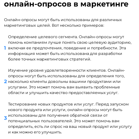
онлайн-опросов в маркетинге
Онлайн-опросы могут быть использованы для различных
маркетинговых целей. Вот несколько примеров:
Определение целевого сегмента. Онлайн-опросы могут
помочь компаниям лучше понять свою целевую аудиторию,
включая ее предпочтения, поведение и потребности. Эта
информация может быть использована для разработки
более точных маркетинговых стратегий.
Изучение уровня удовлетворенности клиентов. Онлайн-
опросы могут быть использованы для определения того,
насколько клиенты довольны вашими продуктами или
услугами. Это может помочь вам выявить проблемные
области и улучшить качество предоставляемых услуг.
Тестирование новых продуктов или услуг. Перед запуском
нового продукта или услуги, онлайн-опросы могут быть
использованы для получения обратной связи от
потенциальных пользователей. Это может помочь вам
определить, есть ли спрос на ваш новый продукт или услугу
и как можно его улучшить.