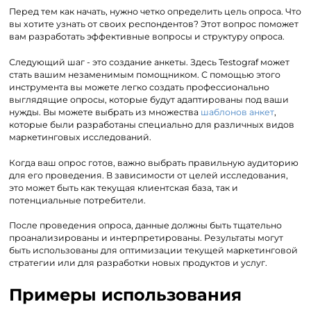
Перед тем как начать, нужно четко определить цель опроса. Что
вы хотите узнать от своих респондентов? Этот вопрос поможет
вам разработать эффективные вопросы и структуру опроса.
Следующий шаг - это создание анкеты. Здесь Testograf может
стать вашим незаменимым помощником. С помощью этого
инструмента вы можете легко создать профессионально
выглядящие опросы, которые будут адаптированы под ваши
нужды. Вы можете выбрать из множества
шаблонов анкет
,
которые были разработаны специально для различных видов
маркетинговых исследований.
Когда ваш опрос готов, важно выбрать правильную аудиторию
для его проведения. В зависимости от целей исследования,
это может быть как текущая клиентская база, так и
потенциальные потребители.
После проведения опроса, данные должны быть тщательно
проанализированы и интерпретированы. Результаты могут
быть использованы для оптимизации текущей маркетинговой
стратегии или для разработки новых продуктов и услуг.
Примеры использования