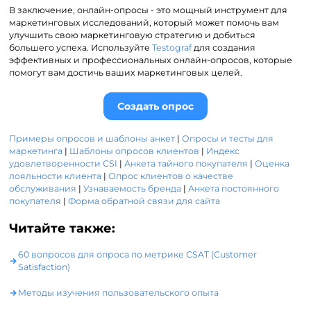
В заключение, онлайн-опросы - это мощный инструмент для
маркетинговых исследований, который может помочь вам
улучшить свою маркетинговую стратегию и добиться
большего успеха. Используйте
Testograf
для создания
эффективных и профессиональных онлайн-опросов, которые
помогут вам достичь ваших маркетинговых целей.
Создать опрос
Примеры опросов и шаблоны анкет
|
Опросы и тесты для
маркетинга
|
Шаблоны опросов клиентов
|
Индекс
удовлетворенности CSI
|
Анкета тайного покупателя
|
Оценка
лояльности клиента
|
Опрос клиентов о качестве
обслуживания
|
Узнаваемость бренда
|
Анкета постоянного
покупателя
|
Форма обратной связи для сайта
Читайте также:
60 вопросов для опроса по метрике CSAT (Customer
Satisfaction)
Методы изучения пользовательского опыта